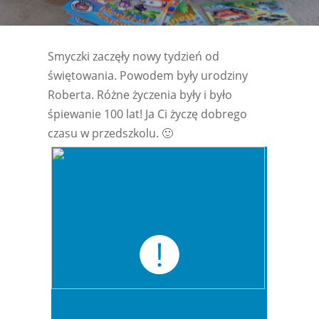
Smyczki zaczęły nowy tydzień od
świętowania. Powodem były urodziny
Roberta. Różne życzenia były i było
śpiewanie 100 lat! Ja Ci życzę dobrego
czasu w przedszkolu. 🙂