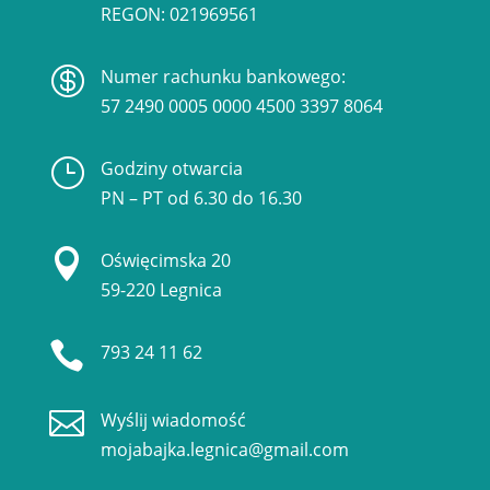
REGON: 021969561

Numer rachunku bankowego:
57 2490 0005 0000 4500 3397 8064
}
Godziny otwarcia
PN – PT od 6.30 do 16.30

Oświęcimska 20
59-220 Legnica

793 24 11 62

Wyślij wiadomość
mojabajka.legnica@gmail.com